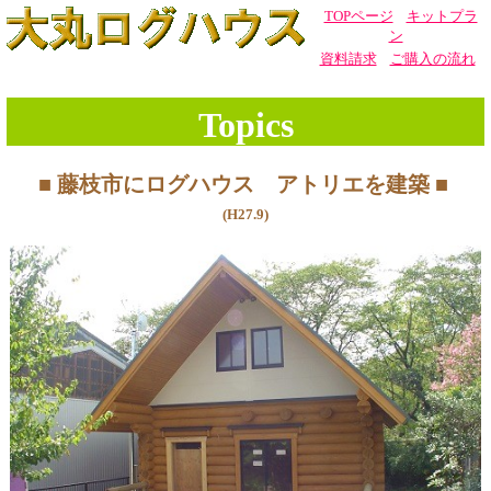
TOPページ
|
キットプラ
ン
|
資料請求
|
ご購入の流れ
Topics
■ 藤枝市にログハウス アトリエを建築 ■
(H27.9)