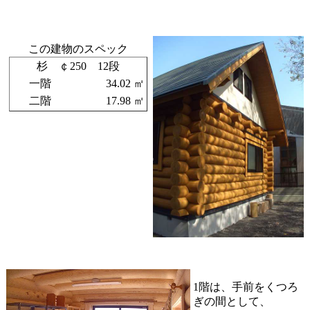
この建物のスペック
杉 ￠250 12段
一階
34.02 ㎡
二階
17.98 ㎡
1階は、手前をくつろ
ぎの間として、